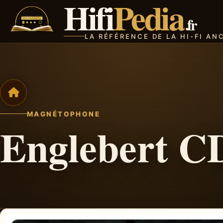
Hifi
Pedia
.fr
LA RÉFÉRENCE DE LA HI-FI AN
MAGNÉTOPHONE
Englebert C