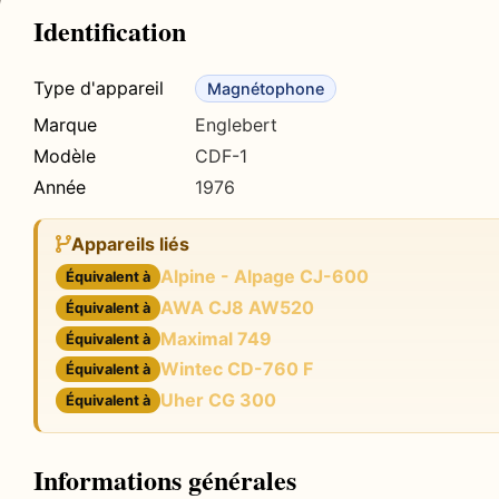
Identification
Type d'appareil
Magnétophone
Marque
Englebert
Modèle
CDF-1
Année
1976
Appareils liés
Alpine - Alpage CJ-600
Équivalent à
AWA CJ8 AW520
Équivalent à
Maximal 749
Équivalent à
Wintec CD-760 F
Équivalent à
Uher CG 300
Équivalent à
Informations générales