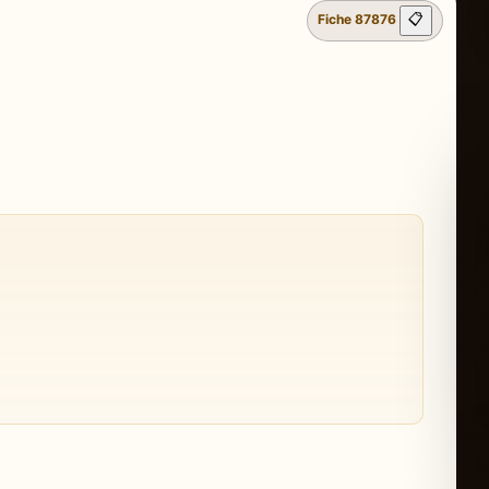
Fiche 87876
📋