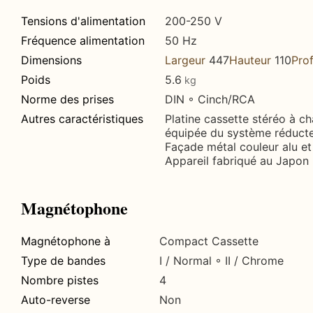
Tensions d'alimentation
200-250 V
Fréquence alimentation
50 Hz
Dimensions
Largeur
447
Hauteur
110
Pro
Poids
5.6
kg
Norme des prises
DIN ◦ Cinch/RCA
Autres caractéristiques
Platine cassette stéréo à ch
équipée du système réducte
Façade métal couleur alu et 
Appareil fabriqué au Japon 
Magnétophone
Magnétophone à
Compact Cassette
Type de bandes
I / Normal ◦ II / Chrome
Nombre pistes
4
Auto-reverse
Non