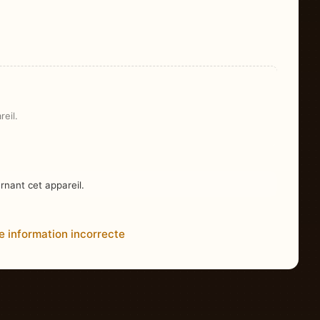
eil.
nant cet appareil.
e information incorrecte