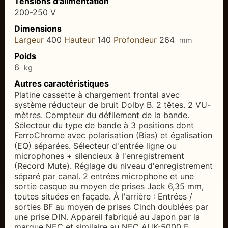
Tensions d'alimentation
200-250 V
Dimensions
Largeur
400
Hauteur
140
Profondeur
264
mm
Poids
6
kg
Autres caractéristiques
Platine cassette à chargement frontal avec
système réducteur de bruit Dolby B. 2 têtes. 2 VU-
mètres. Compteur du défilement de la bande.
Sélecteur du type de bande à 3 positions dont
FerroChrome avec polarisation (Bias) et égalisation
(EQ) séparées. Sélecteur d'entrée ligne ou
microphones + silencieux à l'enregistrement
(Record Mute). Réglage du niveau d'enregistrement
séparé par canal. 2 entrées microphone et une
sortie casque au moyen de prises Jack 6,35 mm,
toutes situées en façade. À l'arrière : Entrées /
sorties BF au moyen de prises Cinch doublées par
une prise DIN. Appareil fabriqué au Japon par la
marque NEC et similaire au NEC AUK-5000 E