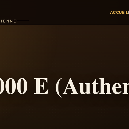
ACCUEIL
CIENNE
0 E (Authen