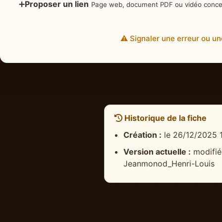
➕
Proposer un lien
Page web, document PDF ou vidéo concer
⚠️ Signaler une erreur ou un
Historique de la fiche
Création :
le 26/12/2025 1
Version actuelle :
modifié
Jeanmonod_Henri-Louis