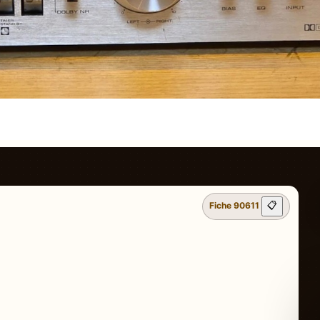
Fiche 90611
📋