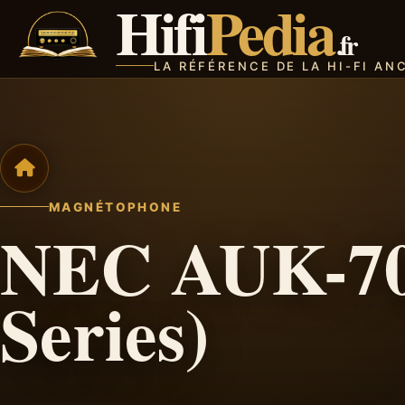
Hifi
Pedia
.fr
LA RÉFÉRENCE DE LA HI-FI AN
MAGNÉTOPHONE
NEC AUK-700
Series)