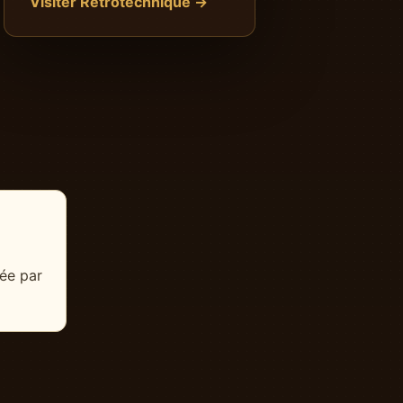
Visiter Rétrotechnique →
ée par