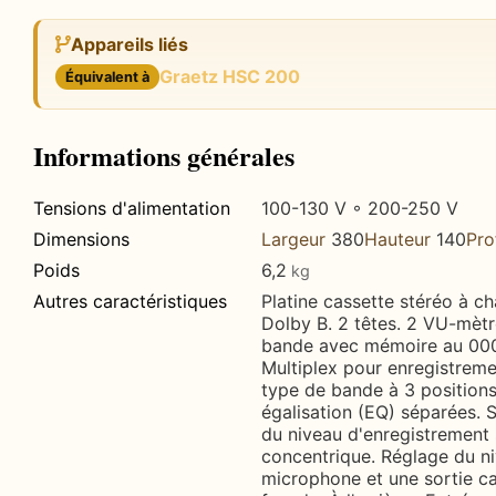
Appareils liés
Graetz HSC 200
Équivalent à
Informations générales
Tensions d'alimentation
100-130 V ◦ 200-250 V
Dimensions
Largeur
380
Hauteur
140
Pro
Poids
6,2
kg
Autres caractéristiques
Platine cassette stéréo à c
Dolby B. 2 têtes. 2 VU-mèt
bande avec mémoire au 000.
Multiplex pour enregistreme
type de bande à 3 positions
égalisation (EQ) séparées. 
du niveau d'enregistrement
concentrique. Réglage du n
microphone et une sortie ca