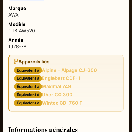
Marque
AWA
Modèle
CJ8 AW520
Année
1976-78
Appareils liés
Alpine - Alpage CJ-600
Équivalent à
Englebert CDF-1
Équivalent à
Maximal 749
Équivalent à
Uher CG 300
Équivalent à
Wintec CD-760 F
Équivalent à
Informations générales